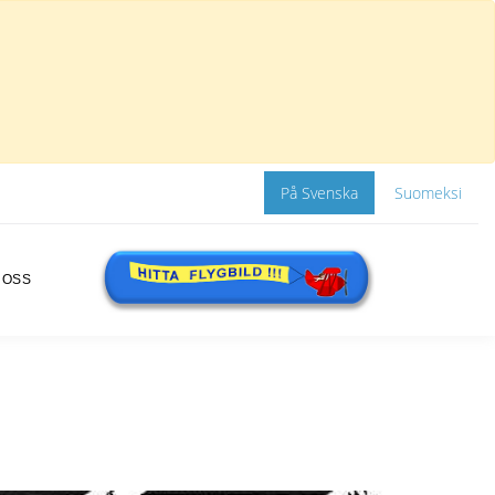
På Svenska
Suomeksi
 OSS