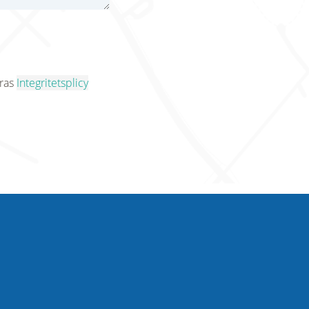
eras
Integritetsplicy