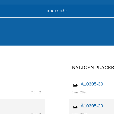
KLICKA HÄR
NYLIGEN PLACE
Ä10305-30
Från: 2
6 maj 2026
Ä10305-29