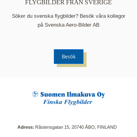
FLYGBILDER FRÅN SVERIGE
Söker du svenska flygbilder? Besök våra kollegor
på Svenska Aero-Bilder AB
Besök
När du klickar på en serie så öppnas en ny flik.
Här visas en karta över bilder med kända
adresser i serien. Nedanför kartan hittar du alla
bilder som ingår i serien.
Adress
Råstensgatan 15, 20740 ÅBO, FINLAND