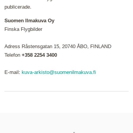
publicerade.
Suomen Ilmakuva Oy
Finska Flygbilder
När du ser röda, gröna, blåa, gula eller lila mapp-
Adress Råstensgatan 15, 20740 ÅBO, FINLAND
ikoner är det en serie i varje. Utplacerade bilder
syns som nålar istället.
Telefon
+358 2254 3400
E-mail:
kuva-arkisto@suomenilmakuva.fi