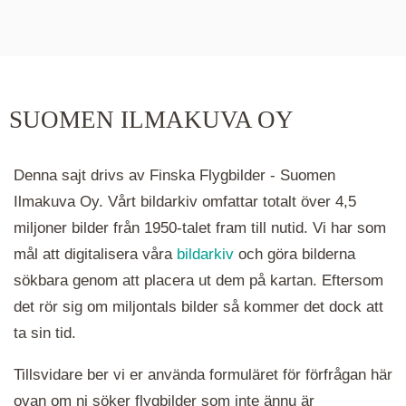
De runda färgade klustren du ser på kartan visar
hur många serier det finns i området. Klickar du
på ett kluster kommer du närmare för varje
klick. Du kan också zooma in och ut genom att
SUOMEN ILMAKUVA OY
hålla ned ctrl-tangenten och scrolla.
Denna sajt drivs av Finska Flygbilder - Suomen
Ilmakuva Oy. Vårt bildarkiv omfattar totalt över 4,5
miljoner bilder från 1950-talet fram till nutid. Vi har som
mål att digitalisera våra
bildarkiv
och göra bilderna
sökbara genom att placera ut dem på kartan. Eftersom
det rör sig om miljontals bilder så kommer det dock att
ta sin tid.
Tillsvidare ber vi er använda formuläret för förfrågan här
ovan om ni söker flygbilder som inte ännu är