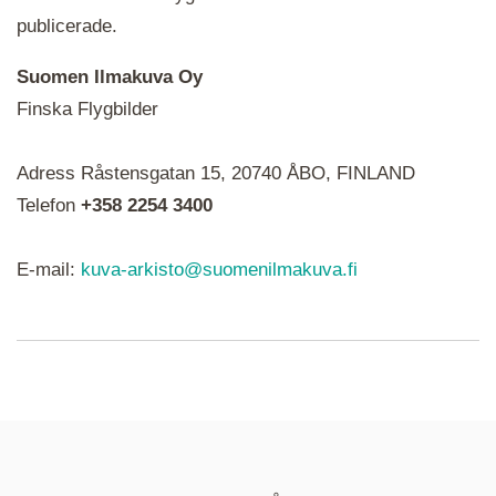
publicerade.
Suomen Ilmakuva Oy
Finska Flygbilder
När du ser röda, gröna, blåa, gula eller lila mapp-
Adress Råstensgatan 15, 20740 ÅBO, FINLAND
ikoner är det en serie i varje. Utplacerade bilder
syns som nålar istället.
Telefon
+358 2254 3400
E-mail:
kuva-arkisto@suomenilmakuva.fi