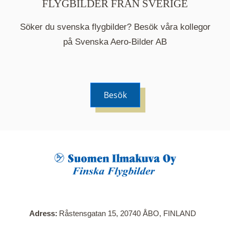
FLYGBILDER FRÅN SVERIGE
Söker du svenska flygbilder? Besök våra kollegor
på Svenska Aero-Bilder AB
Besök
När du klickar på en serie så öppnas en ny flik.
Här visas en karta över bilder med kända
adresser i serien. Nedanför kartan hittar du alla
bilder som ingår i serien.
Adress
Råstensgatan 15, 20740 ÅBO, FINLAND