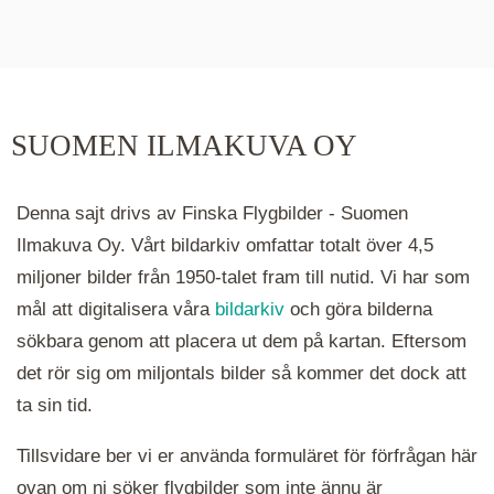
De runda färgade klustren du ser på kartan visar
hur många serier det finns i området. Klickar du
på ett kluster kommer du närmare för varje
klick. Du kan också zooma in och ut genom att
SUOMEN ILMAKUVA OY
hålla ned ctrl-tangenten och scrolla.
Denna sajt drivs av Finska Flygbilder - Suomen
Ilmakuva Oy. Vårt bildarkiv omfattar totalt över 4,5
miljoner bilder från 1950-talet fram till nutid. Vi har som
mål att digitalisera våra
bildarkiv
och göra bilderna
sökbara genom att placera ut dem på kartan. Eftersom
det rör sig om miljontals bilder så kommer det dock att
ta sin tid.
Tillsvidare ber vi er använda formuläret för förfrågan här
ovan om ni söker flygbilder som inte ännu är