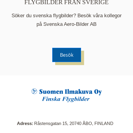
FLYGBILDER FRÅN SVERIGE
Söker du svenska flygbilder? Besök våra kollegor
på Svenska Aero-Bilder AB
Besök
När du klickar på en serie så öppnas en ny flik.
Här visas en karta över bilder med kända
adresser i serien. Nedanför kartan hittar du alla
bilder som ingår i serien.
Adress
Råstensgatan 15, 20740 ÅBO, FINLAND