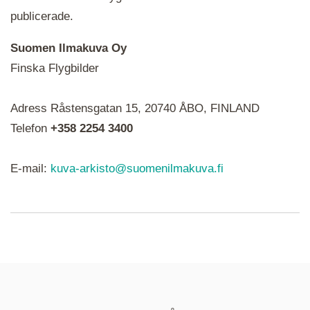
publicerade.
Suomen Ilmakuva Oy
Finska Flygbilder
När du ser röda, gröna, blåa, gula eller lila mapp-
Adress Råstensgatan 15, 20740 ÅBO, FINLAND
ikoner är det en serie i varje. Utplacerade bilder
syns som nålar istället.
Telefon
+358 2254 3400
E-mail:
kuva-arkisto@suomenilmakuva.fi