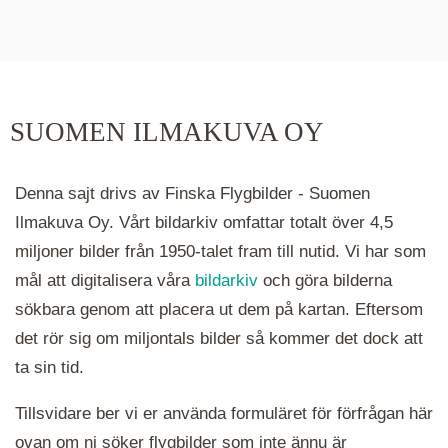
De runda färgade klustren du ser på kartan visar
hur många serier det finns i området. Klickar du
på ett kluster kommer du närmare för varje
klick. Du kan också zooma in och ut genom att
SUOMEN ILMAKUVA OY
hålla ned ctrl-tangenten och scrolla.
Denna sajt drivs av Finska Flygbilder - Suomen
Ilmakuva Oy. Vårt bildarkiv omfattar totalt över 4,5
miljoner bilder från 1950-talet fram till nutid. Vi har som
mål att digitalisera våra
bildarkiv
och göra bilderna
sökbara genom att placera ut dem på kartan. Eftersom
det rör sig om miljontals bilder så kommer det dock att
ta sin tid.
Tillsvidare ber vi er använda formuläret för förfrågan här
ovan om ni söker flygbilder som inte ännu är