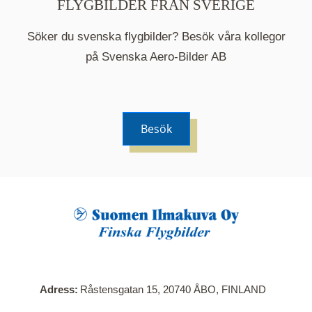
FLYGBILDER FRÅN SVERIGE
Söker du svenska flygbilder? Besök våra kollegor
på Svenska Aero-Bilder AB
Besök
När du klickar på en serie så öppnas en ny flik.
Här visas en karta över bilder med kända
adresser i serien. Nedanför kartan hittar du alla
bilder som ingår i serien.
Adress
Råstensgatan 15, 20740 ÅBO, FINLAND