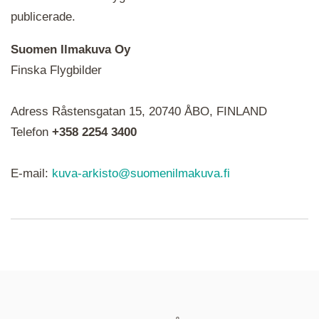
publicerade.
Suomen Ilmakuva Oy
Finska Flygbilder
När du ser röda, gröna, blåa, gula eller lila mapp-
Adress Råstensgatan 15, 20740 ÅBO, FINLAND
ikoner är det en serie i varje. Utplacerade bilder
syns som nålar istället.
Telefon
+358 2254 3400
E-mail:
kuva-arkisto@suomenilmakuva.fi