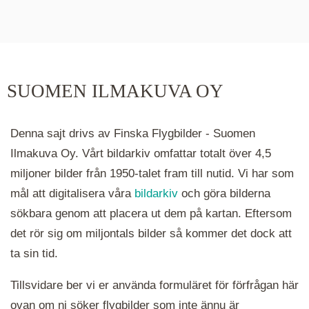
De runda färgade klustren du ser på kartan visar
hur många serier det finns i området. Klickar du
på ett kluster kommer du närmare för varje
klick. Du kan också zooma in och ut genom att
SUOMEN ILMAKUVA OY
hålla ned ctrl-tangenten och scrolla.
Denna sajt drivs av Finska Flygbilder - Suomen
Ilmakuva Oy. Vårt bildarkiv omfattar totalt över 4,5
miljoner bilder från 1950-talet fram till nutid. Vi har som
mål att digitalisera våra
bildarkiv
och göra bilderna
sökbara genom att placera ut dem på kartan. Eftersom
det rör sig om miljontals bilder så kommer det dock att
ta sin tid.
Tillsvidare ber vi er använda formuläret för förfrågan här
ovan om ni söker flygbilder som inte ännu är