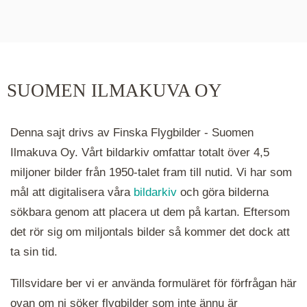
De runda färgade klustren du ser på kartan visar
hur många serier det finns i området. Klickar du
på ett kluster kommer du närmare för varje
klick. Du kan också zooma in och ut genom att
SUOMEN ILMAKUVA OY
hålla ned ctrl-tangenten och scrolla.
Denna sajt drivs av Finska Flygbilder - Suomen
Ilmakuva Oy. Vårt bildarkiv omfattar totalt över 4,5
miljoner bilder från 1950-talet fram till nutid. Vi har som
mål att digitalisera våra
bildarkiv
och göra bilderna
sökbara genom att placera ut dem på kartan. Eftersom
det rör sig om miljontals bilder så kommer det dock att
ta sin tid.
Tillsvidare ber vi er använda formuläret för förfrågan här
ovan om ni söker flygbilder som inte ännu är