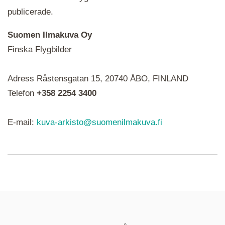
publicerade.
Suomen Ilmakuva Oy
Finska Flygbilder
När du ser röda, gröna, blåa, gula eller lila mapp-
Adress Råstensgatan 15, 20740 ÅBO, FINLAND
ikoner är det en serie i varje. Utplacerade bilder
syns som nålar istället.
Telefon
+358 2254 3400
E-mail:
kuva-arkisto@suomenilmakuva.fi