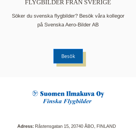
FLYGBILDER FRÅN SVERIGE
Söker du svenska flygbilder? Besök våra kollegor
på Svenska Aero-Bilder AB
Besök
När du klickar på en serie så öppnas en ny flik.
Här visas en karta över bilder med kända
adresser i serien. Nedanför kartan hittar du alla
bilder som ingår i serien.
Adress
Råstensgatan 15, 20740 ÅBO, FINLAND