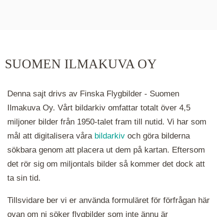
De runda färgade klustren du ser på kartan visar
hur många serier det finns i området. Klickar du
på ett kluster kommer du närmare för varje
klick. Du kan också zooma in och ut genom att
SUOMEN ILMAKUVA OY
hålla ned ctrl-tangenten och scrolla.
Denna sajt drivs av Finska Flygbilder - Suomen
Ilmakuva Oy. Vårt bildarkiv omfattar totalt över 4,5
miljoner bilder från 1950-talet fram till nutid. Vi har som
mål att digitalisera våra
bildarkiv
och göra bilderna
sökbara genom att placera ut dem på kartan. Eftersom
det rör sig om miljontals bilder så kommer det dock att
ta sin tid.
Tillsvidare ber vi er använda formuläret för förfrågan här
ovan om ni söker flygbilder som inte ännu är