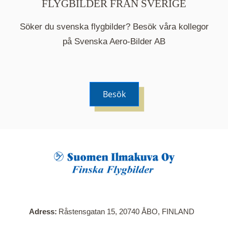
FLYGBILDER FRÅN SVERIGE
Söker du svenska flygbilder? Besök våra kollegor
på Svenska Aero-Bilder AB
Besök
När du klickar på en serie så öppnas en ny flik.
Här visas en karta över bilder med kända
adresser i serien. Nedanför kartan hittar du alla
bilder som ingår i serien.
Adress
Råstensgatan 15, 20740 ÅBO, FINLAND