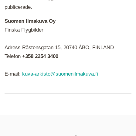
publicerade.
Suomen Ilmakuva Oy
Finska Flygbilder
När du ser röda, gröna, blåa, gula eller lila mapp-
Adress Råstensgatan 15, 20740 ÅBO, FINLAND
ikoner är det en serie i varje. Utplacerade bilder
syns som nålar istället.
Telefon
+358 2254 3400
E-mail:
kuva-arkisto@suomenilmakuva.fi