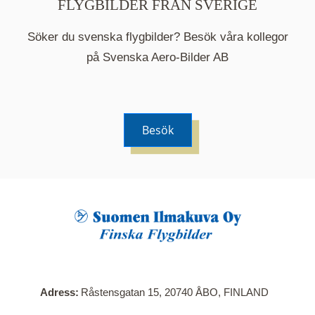
FLYGBILDER FRÅN SVERIGE
Söker du svenska flygbilder? Besök våra kollegor
på Svenska Aero-Bilder AB
Besök
När du klickar på en serie så öppnas en ny flik.
Här visas en karta över bilder med kända
adresser i serien. Nedanför kartan hittar du alla
bilder som ingår i serien.
Adress
Råstensgatan 15, 20740 ÅBO, FINLAND