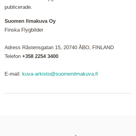
publicerade.
Suomen Ilmakuva Oy
Finska Flygbilder
När du ser röda, gröna, blåa, gula eller lila mapp-
Adress Råstensgatan 15, 20740 ÅBO, FINLAND
ikoner är det en serie i varje. Utplacerade bilder
syns som nålar istället.
Telefon
+358 2254 3400
E-mail:
kuva-arkisto@suomenilmakuva.fi