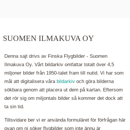
De runda färgade klustren du ser på kartan visar
hur många serier det finns i området. Klickar du
på ett kluster kommer du närmare för varje
klick. Du kan också zooma in och ut genom att
SUOMEN ILMAKUVA OY
hålla ned ctrl-tangenten och scrolla.
Denna sajt drivs av Finska Flygbilder - Suomen
Ilmakuva Oy. Vårt bildarkiv omfattar totalt över 4,5
miljoner bilder från 1950-talet fram till nutid. Vi har som
mål att digitalisera våra
bildarkiv
och göra bilderna
sökbara genom att placera ut dem på kartan. Eftersom
det rör sig om miljontals bilder så kommer det dock att
ta sin tid.
Tillsvidare ber vi er använda formuläret för förfrågan här
ovan om ni söker flygbilder som inte ännu är