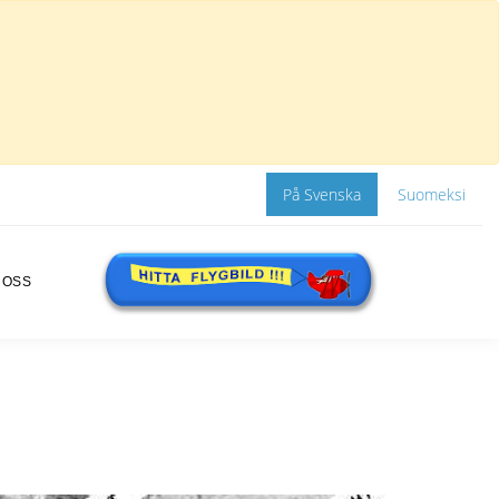
På Svenska
Suomeksi
 OSS