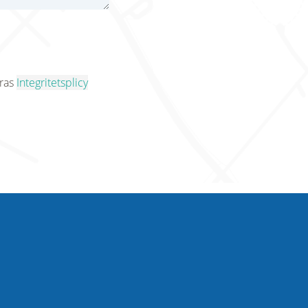
eras
Integritetsplicy