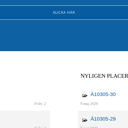
KLICKA HÄR
NYLIGEN PLACE
Ä10305-30
Från: 2
6 maj 2026
Ä10305-29