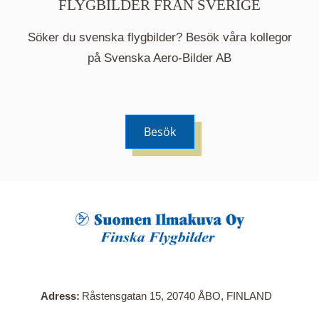
FLYGBILDER FRÅN SVERIGE
Söker du svenska flygbilder? Besök våra kollegor
på Svenska Aero-Bilder AB
Besök
När du klickar på en serie så öppnas en ny flik.
Här visas en karta över bilder med kända
adresser i serien. Nedanför kartan hittar du alla
bilder som ingår i serien.
Adress
Råstensgatan 15, 20740 ÅBO, FINLAND