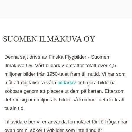
De runda färgade klustren du ser på kartan visar
hur många serier det finns i området. Klickar du
på ett kluster kommer du närmare för varje
klick. Du kan också zooma in och ut genom att
SUOMEN ILMAKUVA OY
hålla ned ctrl-tangenten och scrolla.
Denna sajt drivs av Finska Flygbilder - Suomen
Ilmakuva Oy. Vårt bildarkiv omfattar totalt över 4,5
miljoner bilder från 1950-talet fram till nutid. Vi har som
mål att digitalisera våra
bildarkiv
och göra bilderna
sökbara genom att placera ut dem på kartan. Eftersom
det rör sig om miljontals bilder så kommer det dock att
ta sin tid.
Tillsvidare ber vi er använda formuläret för förfrågan här
ovan om ni söker flygbilder som inte ännu är