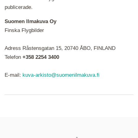
publicerade.
Suomen Ilmakuva Oy
Finska Flygbilder
När du ser röda, gröna, blåa, gula eller lila mapp-
Adress Råstensgatan 15, 20740 ÅBO, FINLAND
ikoner är det en serie i varje. Utplacerade bilder
syns som nålar istället.
Telefon
+358 2254 3400
E-mail:
kuva-arkisto@suomenilmakuva.fi