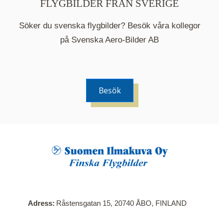
FLYGBILDER FRÅN SVERIGE
Söker du svenska flygbilder? Besök våra kollegor
på Svenska Aero-Bilder AB
Besök
När du klickar på en serie så öppnas en ny flik.
Här visas en karta över bilder med kända
adresser i serien. Nedanför kartan hittar du alla
bilder som ingår i serien.
Adress
Råstensgatan 15, 20740 ÅBO, FINLAND