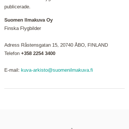
publicerade.
Suomen Ilmakuva Oy
Finska Flygbilder
När du ser röda, gröna, blåa, gula eller lila mapp-
Adress Råstensgatan 15, 20740 ÅBO, FINLAND
ikoner är det en serie i varje. Utplacerade bilder
syns som nålar istället.
Telefon
+358 2254 3400
E-mail:
kuva-arkisto@suomenilmakuva.fi