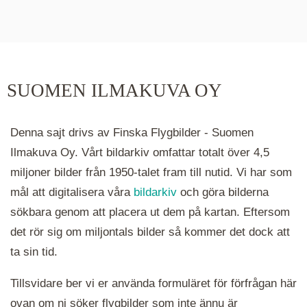
De runda färgade klustren du ser på kartan visar
hur många serier det finns i området. Klickar du
på ett kluster kommer du närmare för varje
klick. Du kan också zooma in och ut genom att
SUOMEN ILMAKUVA OY
hålla ned ctrl-tangenten och scrolla.
Denna sajt drivs av Finska Flygbilder - Suomen
Ilmakuva Oy. Vårt bildarkiv omfattar totalt över 4,5
miljoner bilder från 1950-talet fram till nutid. Vi har som
mål att digitalisera våra
bildarkiv
och göra bilderna
sökbara genom att placera ut dem på kartan. Eftersom
det rör sig om miljontals bilder så kommer det dock att
ta sin tid.
Tillsvidare ber vi er använda formuläret för förfrågan här
ovan om ni söker flygbilder som inte ännu är