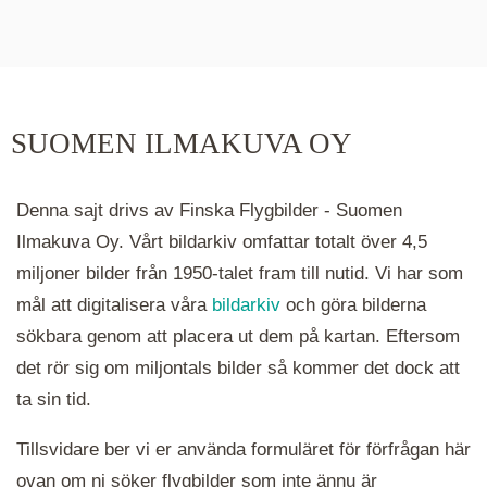
De runda färgade klustren du ser på kartan visar
hur många serier det finns i området. Klickar du
på ett kluster kommer du närmare för varje
klick. Du kan också zooma in och ut genom att
SUOMEN ILMAKUVA OY
hålla ned ctrl-tangenten och scrolla.
Denna sajt drivs av Finska Flygbilder - Suomen
Ilmakuva Oy. Vårt bildarkiv omfattar totalt över 4,5
miljoner bilder från 1950-talet fram till nutid. Vi har som
mål att digitalisera våra
bildarkiv
och göra bilderna
sökbara genom att placera ut dem på kartan. Eftersom
det rör sig om miljontals bilder så kommer det dock att
ta sin tid.
Tillsvidare ber vi er använda formuläret för förfrågan här
ovan om ni söker flygbilder som inte ännu är