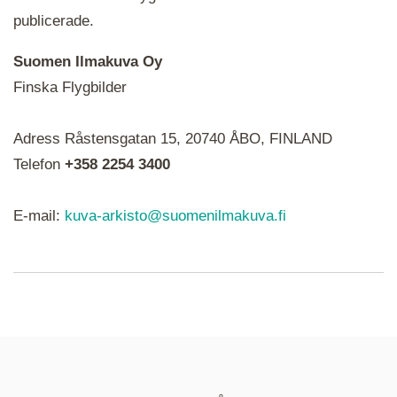
publicerade.
Suomen Ilmakuva Oy
Finska Flygbilder
När du ser röda, gröna, blåa, gula eller lila mapp-
Adress Råstensgatan 15, 20740 ÅBO, FINLAND
ikoner är det en serie i varje. Utplacerade bilder
syns som nålar istället.
Telefon
+358 2254 3400
E-mail:
kuva-arkisto@suomenilmakuva.fi