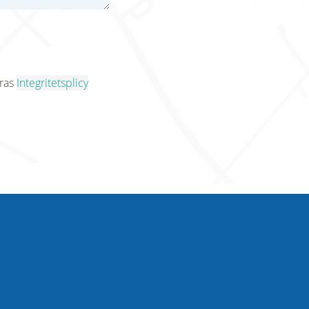
eras
Integritetsplicy