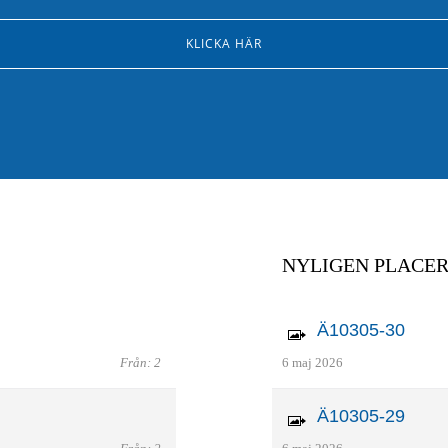
KLICKA HÄR
NYLIGEN PLACE
Ä10305-30
Från: 2
6 maj 2026
Ä10305-29