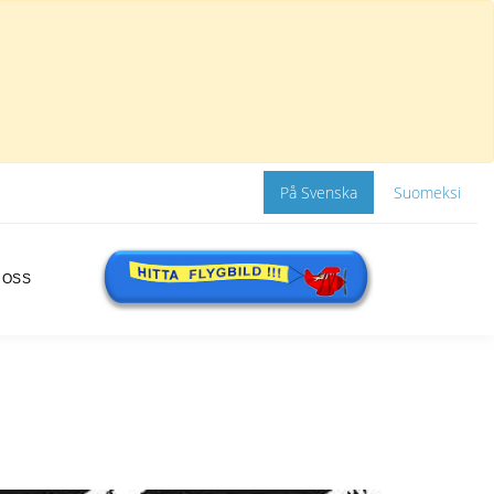
På Svenska
Suomeksi
 OSS