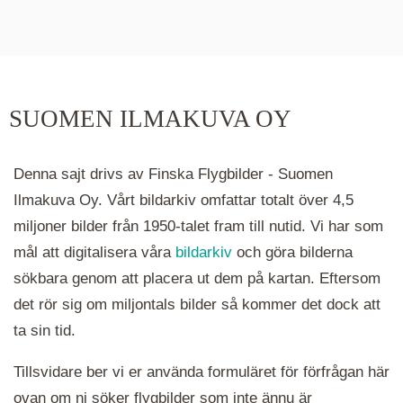
De runda färgade klustren du ser på kartan visar
hur många serier det finns i området. Klickar du
på ett kluster kommer du närmare för varje
klick. Du kan också zooma in och ut genom att
SUOMEN ILMAKUVA OY
hålla ned ctrl-tangenten och scrolla.
Denna sajt drivs av Finska Flygbilder - Suomen
Ilmakuva Oy. Vårt bildarkiv omfattar totalt över 4,5
miljoner bilder från 1950-talet fram till nutid. Vi har som
mål att digitalisera våra
bildarkiv
och göra bilderna
sökbara genom att placera ut dem på kartan. Eftersom
det rör sig om miljontals bilder så kommer det dock att
ta sin tid.
Tillsvidare ber vi er använda formuläret för förfrågan här
ovan om ni söker flygbilder som inte ännu är