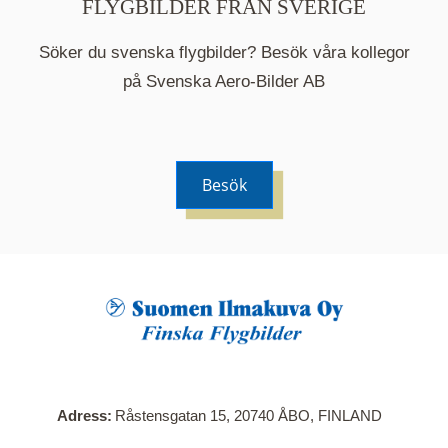
FLYGBILDER FRÅN SVERIGE
Söker du svenska flygbilder? Besök våra kollegor
på Svenska Aero-Bilder AB
Besök
När du klickar på en serie så öppnas en ny flik.
Här visas en karta över bilder med kända
adresser i serien. Nedanför kartan hittar du alla
bilder som ingår i serien.
Adress
Råstensgatan 15, 20740 ÅBO, FINLAND