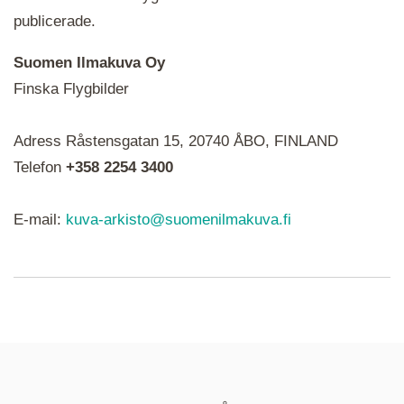
publicerade.
Suomen Ilmakuva Oy
Finska Flygbilder
När du ser röda, gröna, blåa, gula eller lila mapp-
Adress Råstensgatan 15, 20740 ÅBO, FINLAND
ikoner är det en serie i varje. Utplacerade bilder
syns som nålar istället.
Telefon
+358 2254 3400
E-mail:
kuva-arkisto@suomenilmakuva.fi