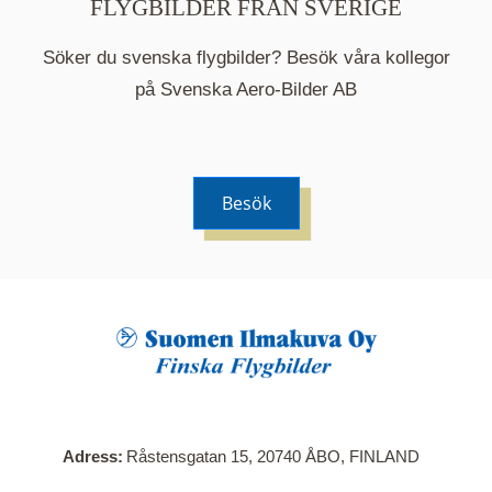
FLYGBILDER FRÅN SVERIGE
Söker du svenska flygbilder? Besök våra kollegor
på Svenska Aero-Bilder AB
Besök
När du klickar på en serie så öppnas en ny flik.
Här visas en karta över bilder med kända
adresser i serien. Nedanför kartan hittar du alla
bilder som ingår i serien.
Adress
Råstensgatan 15, 20740 ÅBO, FINLAND