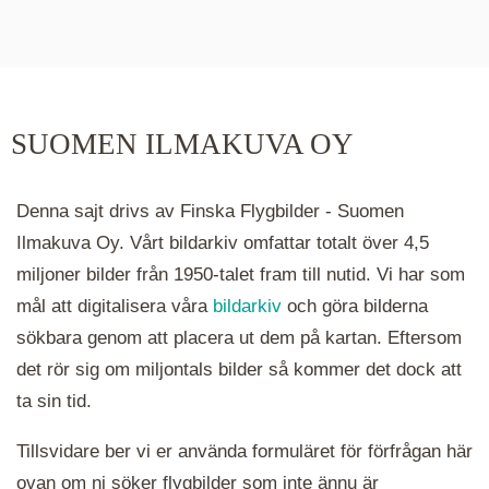
De runda färgade klustren du ser på kartan visar
hur många serier det finns i området. Klickar du
på ett kluster kommer du närmare för varje
klick. Du kan också zooma in och ut genom att
SUOMEN ILMAKUVA OY
hålla ned ctrl-tangenten och scrolla.
Denna sajt drivs av Finska Flygbilder - Suomen
Ilmakuva Oy. Vårt bildarkiv omfattar totalt över 4,5
miljoner bilder från 1950-talet fram till nutid. Vi har som
mål att digitalisera våra
bildarkiv
och göra bilderna
sökbara genom att placera ut dem på kartan. Eftersom
det rör sig om miljontals bilder så kommer det dock att
ta sin tid.
Tillsvidare ber vi er använda formuläret för förfrågan här
ovan om ni söker flygbilder som inte ännu är