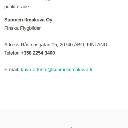
publicerade.
Suomen Ilmakuva Oy
Finska Flygbilder
När du ser röda, gröna, blåa, gula eller lila mapp-
Adress Råstensgatan 15, 20740 ÅBO, FINLAND
ikoner är det en serie i varje. Utplacerade bilder
syns som nålar istället.
Telefon
+358 2254 3400
E-mail:
kuva-arkisto@suomenilmakuva.fi