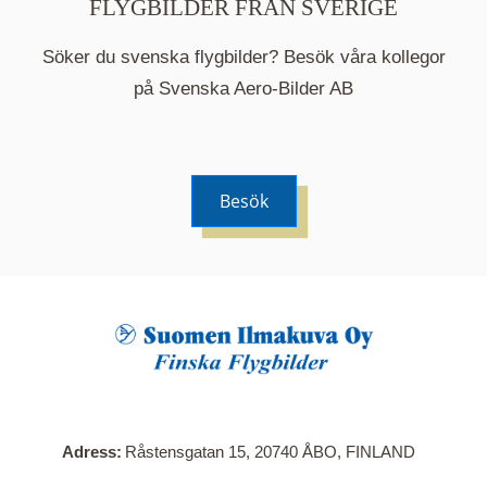
FLYGBILDER FRÅN SVERIGE
Söker du svenska flygbilder? Besök våra kollegor
på Svenska Aero-Bilder AB
Besök
När du klickar på en serie så öppnas en ny flik.
Här visas en karta över bilder med kända
adresser i serien. Nedanför kartan hittar du alla
bilder som ingår i serien.
Adress
Råstensgatan 15, 20740 ÅBO, FINLAND