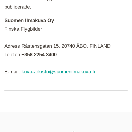
publicerade.
Suomen Ilmakuva Oy
Finska Flygbilder
När du ser röda, gröna, blåa, gula eller lila mapp-
Adress Råstensgatan 15, 20740 ÅBO, FINLAND
ikoner är det en serie i varje. Utplacerade bilder
syns som nålar istället.
Telefon
+358 2254 3400
E-mail:
kuva-arkisto@suomenilmakuva.fi