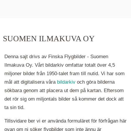
De runda färgade klustren du ser på kartan visar
hur många serier det finns i området. Klickar du
på ett kluster kommer du närmare för varje
klick. Du kan också zooma in och ut genom att
SUOMEN ILMAKUVA OY
hålla ned ctrl-tangenten och scrolla.
Denna sajt drivs av Finska Flygbilder - Suomen
Ilmakuva Oy. Vårt bildarkiv omfattar totalt över 4,5
miljoner bilder från 1950-talet fram till nutid. Vi har som
mål att digitalisera våra
bildarkiv
och göra bilderna
sökbara genom att placera ut dem på kartan. Eftersom
det rör sig om miljontals bilder så kommer det dock att
ta sin tid.
Tillsvidare ber vi er använda formuläret för förfrågan här
ovan om ni söker flygbilder som inte ännu är