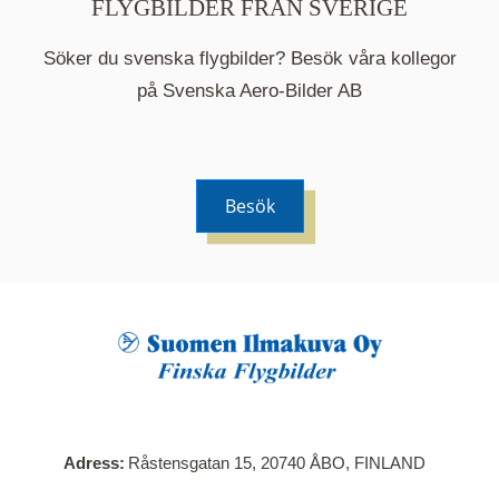
FLYGBILDER FRÅN SVERIGE
Söker du svenska flygbilder? Besök våra kollegor
på Svenska Aero-Bilder AB
Besök
När du klickar på en serie så öppnas en ny flik.
Här visas en karta över bilder med kända
adresser i serien. Nedanför kartan hittar du alla
bilder som ingår i serien.
Adress
Råstensgatan 15, 20740 ÅBO, FINLAND