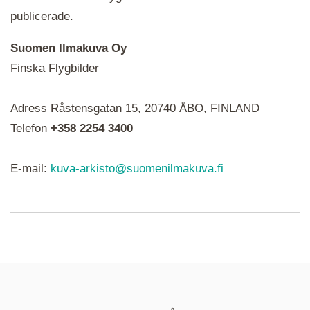
publicerade.
Suomen Ilmakuva Oy
Finska Flygbilder
När du ser röda, gröna, blåa, gula eller lila mapp-
Adress Råstensgatan 15, 20740 ÅBO, FINLAND
ikoner är det en serie i varje. Utplacerade bilder
syns som nålar istället.
Telefon
+358 2254 3400
E-mail:
kuva-arkisto@suomenilmakuva.fi