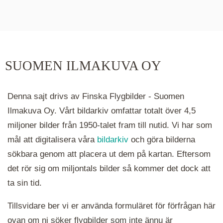
De runda färgade klustren du ser på kartan visar
hur många serier det finns i området. Klickar du
på ett kluster kommer du närmare för varje
klick. Du kan också zooma in och ut genom att
SUOMEN ILMAKUVA OY
hålla ned ctrl-tangenten och scrolla.
Denna sajt drivs av Finska Flygbilder - Suomen
Ilmakuva Oy. Vårt bildarkiv omfattar totalt över 4,5
miljoner bilder från 1950-talet fram till nutid. Vi har som
mål att digitalisera våra
bildarkiv
och göra bilderna
sökbara genom att placera ut dem på kartan. Eftersom
det rör sig om miljontals bilder så kommer det dock att
ta sin tid.
Tillsvidare ber vi er använda formuläret för förfrågan här
ovan om ni söker flygbilder som inte ännu är