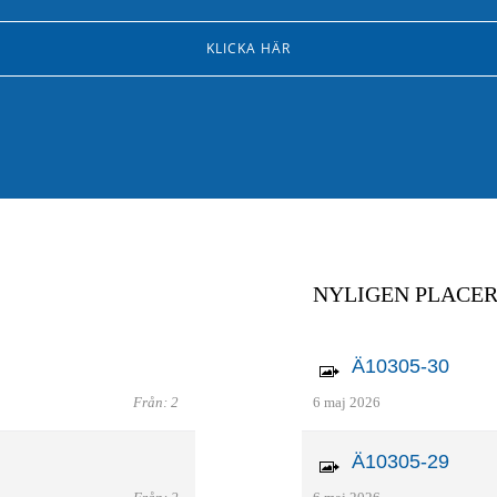
KLICKA HÄR
NYLIGEN PLACE
Ä10305-30
Från: 2
6 maj 2026
Ä10305-29