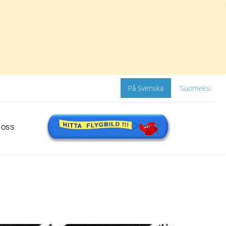
På Svenska
Suomeksi
 OSS