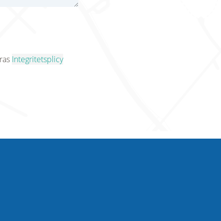
eras
Integritetsplicy