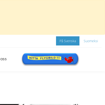
På Svenska
Suomeksi
 OSS