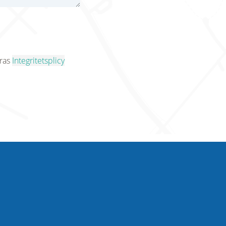
eras
Integritetsplicy