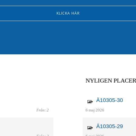
KLICKA HÄR
NYLIGEN PLACE
Ä10305-30
Från: 2
6 maj 2026
Ä10305-29