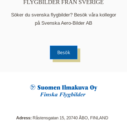
FLYGBILDER FRÅN SVERIGE
Söker du svenska flygbilder? Besök våra kollegor
på Svenska Aero-Bilder AB
Besök
När du klickar på en serie så öppnas en ny flik.
Här visas en karta över bilder med kända
adresser i serien. Nedanför kartan hittar du alla
bilder som ingår i serien.
Adress
Råstensgatan 15, 20740 ÅBO, FINLAND