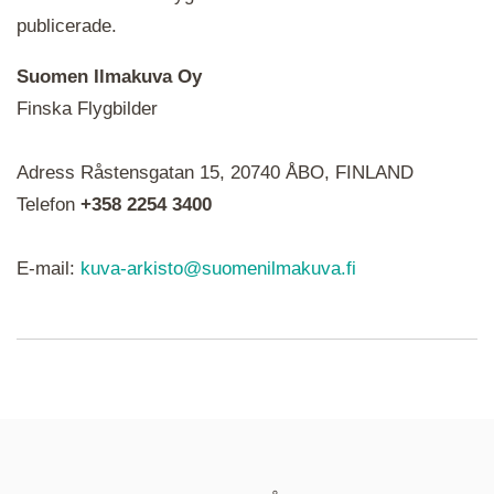
publicerade.
Suomen Ilmakuva Oy
Finska Flygbilder
När du ser röda, gröna, blåa, gula eller lila mapp-
Adress Råstensgatan 15, 20740 ÅBO, FINLAND
ikoner är det en serie i varje. Utplacerade bilder
syns som nålar istället.
Telefon
+358 2254 3400
E-mail:
kuva-arkisto@suomenilmakuva.fi