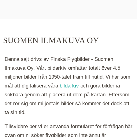
De runda färgade klustren du ser på kartan visar
hur många serier det finns i området. Klickar du
på ett kluster kommer du närmare för varje
klick. Du kan också zooma in och ut genom att
SUOMEN ILMAKUVA OY
hålla ned ctrl-tangenten och scrolla.
Denna sajt drivs av Finska Flygbilder - Suomen
Ilmakuva Oy. Vårt bildarkiv omfattar totalt över 4,5
miljoner bilder från 1950-talet fram till nutid. Vi har som
mål att digitalisera våra
bildarkiv
och göra bilderna
sökbara genom att placera ut dem på kartan. Eftersom
det rör sig om miljontals bilder så kommer det dock att
ta sin tid.
Tillsvidare ber vi er använda formuläret för förfrågan här
ovan om ni söker flygbilder som inte ännu är