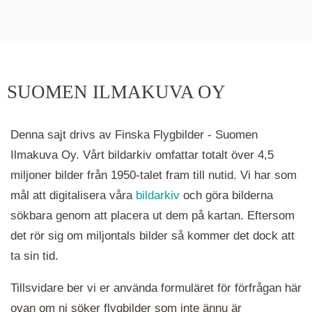
De runda färgade klustren du ser på kartan visar
hur många serier det finns i området. Klickar du
på ett kluster kommer du närmare för varje
klick. Du kan också zooma in och ut genom att
SUOMEN ILMAKUVA OY
hålla ned ctrl-tangenten och scrolla.
Denna sajt drivs av Finska Flygbilder - Suomen
Ilmakuva Oy. Vårt bildarkiv omfattar totalt över 4,5
miljoner bilder från 1950-talet fram till nutid. Vi har som
mål att digitalisera våra
bildarkiv
och göra bilderna
sökbara genom att placera ut dem på kartan. Eftersom
det rör sig om miljontals bilder så kommer det dock att
ta sin tid.
Tillsvidare ber vi er använda formuläret för förfrågan här
ovan om ni söker flygbilder som inte ännu är