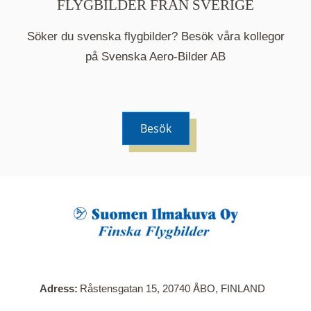
FLYGBILDER FRÅN SVERIGE
Söker du svenska flygbilder? Besök våra kollegor
på Svenska Aero-Bilder AB
Besök
När du klickar på en serie så öppnas en ny flik.
Här visas en karta över bilder med kända
adresser i serien. Nedanför kartan hittar du alla
bilder som ingår i serien.
Adress
Råstensgatan 15, 20740 ÅBO, FINLAND