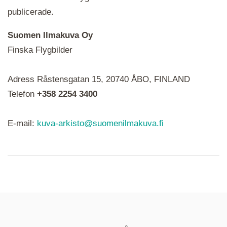
publicerade.
Suomen Ilmakuva Oy
Finska Flygbilder
När du ser röda, gröna, blåa, gula eller lila mapp-
Adress Råstensgatan 15, 20740 ÅBO, FINLAND
ikoner är det en serie i varje. Utplacerade bilder
syns som nålar istället.
Telefon
+358 2254 3400
E-mail:
kuva-arkisto@suomenilmakuva.fi