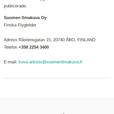
publicerade.
Suomen Ilmakuva Oy
Finska Flygbilder
När du ser röda, gröna, blåa, gula eller lila mapp-
Adress Råstensgatan 15, 20740 ÅBO, FINLAND
ikoner är det en serie i varje. Utplacerade bilder
syns som nålar istället.
Telefon
+358 2254 3400
E-mail:
kuva-arkisto@suomenilmakuva.fi