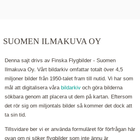
De runda färgade klustren du ser på kartan visar
hur många serier det finns i området. Klickar du
på ett kluster kommer du närmare för varje
klick. Du kan också zooma in och ut genom att
SUOMEN ILMAKUVA OY
hålla ned ctrl-tangenten och scrolla.
Denna sajt drivs av Finska Flygbilder - Suomen
Ilmakuva Oy. Vårt bildarkiv omfattar totalt över 4,5
miljoner bilder från 1950-talet fram till nutid. Vi har som
mål att digitalisera våra
bildarkiv
och göra bilderna
sökbara genom att placera ut dem på kartan. Eftersom
det rör sig om miljontals bilder så kommer det dock att
ta sin tid.
Tillsvidare ber vi er använda formuläret för förfrågan här
ovan om ni söker flygbilder som inte ännu är