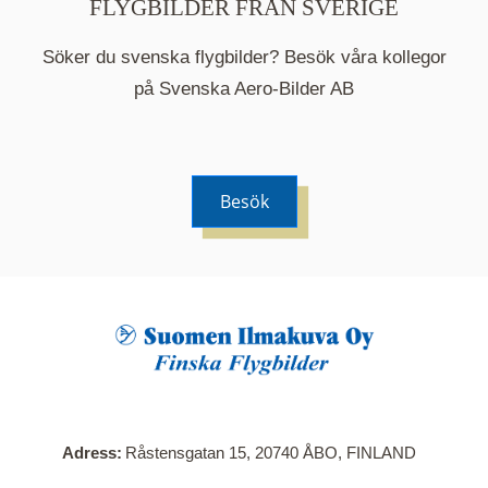
FLYGBILDER FRÅN SVERIGE
Söker du svenska flygbilder? Besök våra kollegor
på Svenska Aero-Bilder AB
Besök
När du klickar på en serie så öppnas en ny flik.
Här visas en karta över bilder med kända
adresser i serien. Nedanför kartan hittar du alla
bilder som ingår i serien.
Adress
Råstensgatan 15, 20740 ÅBO, FINLAND