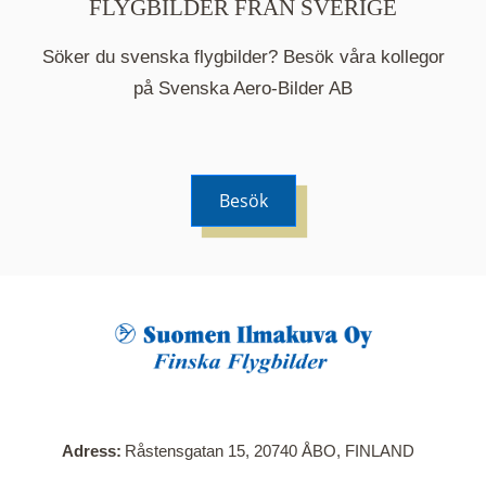
FLYGBILDER FRÅN SVERIGE
Söker du svenska flygbilder? Besök våra kollegor
på Svenska Aero-Bilder AB
Besök
När du klickar på en serie så öppnas en ny flik.
Här visas en karta över bilder med kända
adresser i serien. Nedanför kartan hittar du alla
bilder som ingår i serien.
Adress
Råstensgatan 15, 20740 ÅBO, FINLAND