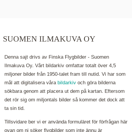
De runda färgade klustren du ser på kartan visar
hur många serier det finns i området. Klickar du
på ett kluster kommer du närmare för varje
klick. Du kan också zooma in och ut genom att
SUOMEN ILMAKUVA OY
hålla ned ctrl-tangenten och scrolla.
Denna sajt drivs av Finska Flygbilder - Suomen
Ilmakuva Oy. Vårt bildarkiv omfattar totalt över 4,5
miljoner bilder från 1950-talet fram till nutid. Vi har som
mål att digitalisera våra
bildarkiv
och göra bilderna
sökbara genom att placera ut dem på kartan. Eftersom
det rör sig om miljontals bilder så kommer det dock att
ta sin tid.
Tillsvidare ber vi er använda formuläret för förfrågan här
ovan om ni söker flygbilder som inte ännu är