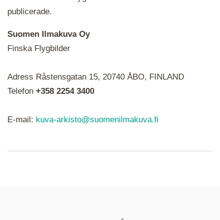
publicerade.
Suomen Ilmakuva Oy
Finska Flygbilder
När du ser röda, gröna, blåa, gula eller lila mapp-
Adress Råstensgatan 15, 20740 ÅBO, FINLAND
ikoner är det en serie i varje. Utplacerade bilder
syns som nålar istället.
Telefon
+358 2254 3400
E-mail:
kuva-arkisto@suomenilmakuva.fi