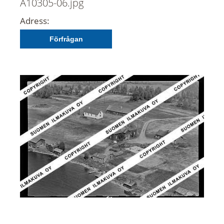
Ä10305-06.jpg
Adress:
Förfrågan