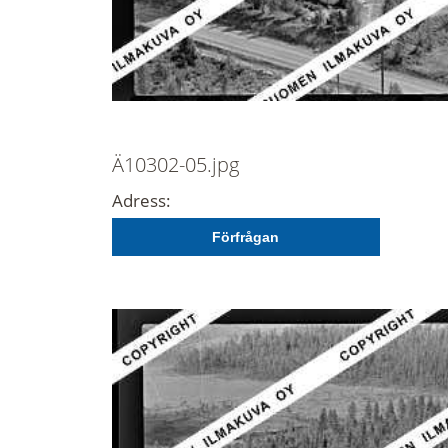
Ä10302-05.jpg
Adress:
Förfrågan