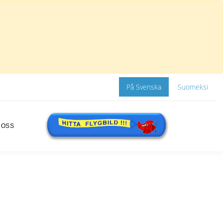
På Svenska
Suomeksi
 OSS