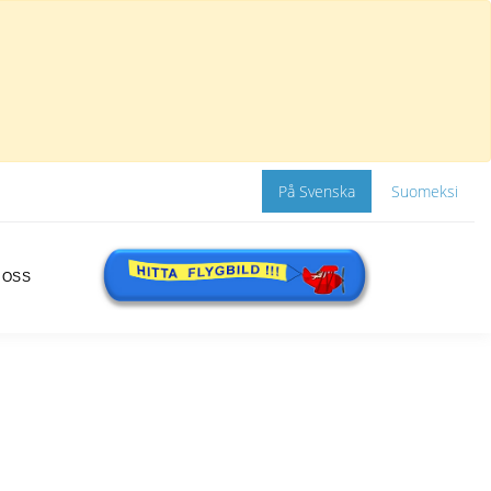
På Svenska
Suomeksi
 OSS