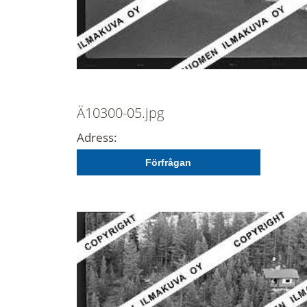
Ä10300-05.jpg
Adress:
Förfrågan