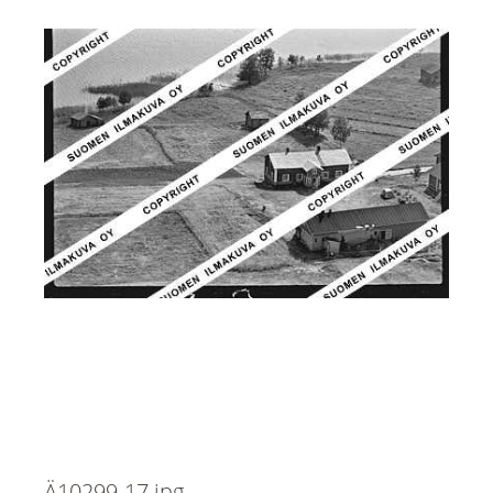
Ä10299-17.jpg