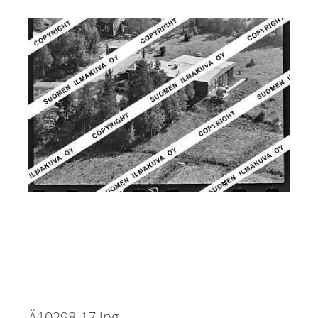
Ä10298-17.jpg