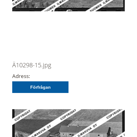
Ä10298-15.jpg
Adress:
Förfrågan