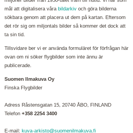
miljoner bilder från 1950-talet fram till nutid. Vi har som
mål att digitalisera våra
bildarkiv
och göra bilderna
sökbara genom att placera ut dem på kartan. Eftersom
det rör sig om miljontals bilder så kommer det dock att
ta sin tid.
Tillsvidare ber vi er använda formuläret för förfrågan här
ovan om ni söker flygbilder som inte ännu är
publicerade.
Suomen Ilmakuva Oy
Finska Flygbilder
När du ser röda, gröna, blåa, gula eller lila mapp-
Adress Råstensgatan 15, 20740 ÅBO, FINLAND
ikoner är det en serie i varje. Utplacerade bilder
syns som nålar istället.
Telefon
+358 2254 3400
E-mail:
kuva-arkisto@suomenilmakuva.fi