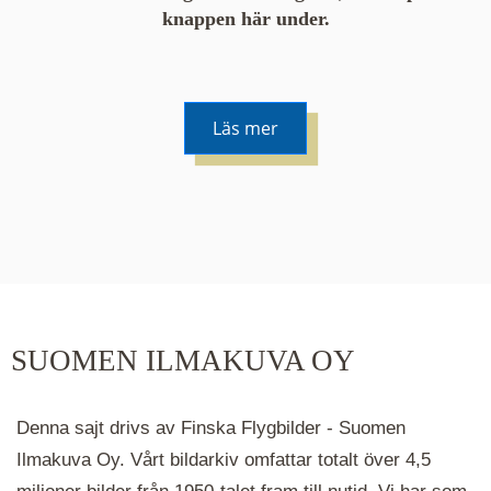
knappen här under.
Läs mer
De runda färgade klustren du ser på kartan visar
hur många serier det finns i området. Klickar du
på ett kluster kommer du närmare för varje
klick. Du kan också zooma in och ut genom att
SUOMEN ILMAKUVA OY
hålla ned ctrl-tangenten och scrolla.
Denna sajt drivs av Finska Flygbilder - Suomen
Ilmakuva Oy. Vårt bildarkiv omfattar totalt över 4,5