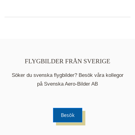
FLYGBILDER FRÅN SVERIGE
Söker du svenska flygbilder? Besök våra kollegor
på Svenska Aero-Bilder AB
Besök
När du klickar på en serie så öppnas en ny flik.
Här visas en karta över bilder med kända
adresser i serien. Nedanför kartan hittar du alla