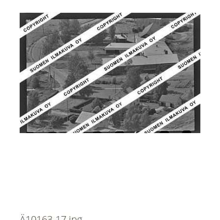
Ä10163-17.jpg