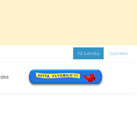
På Svenska
Suomeksi
 OSS