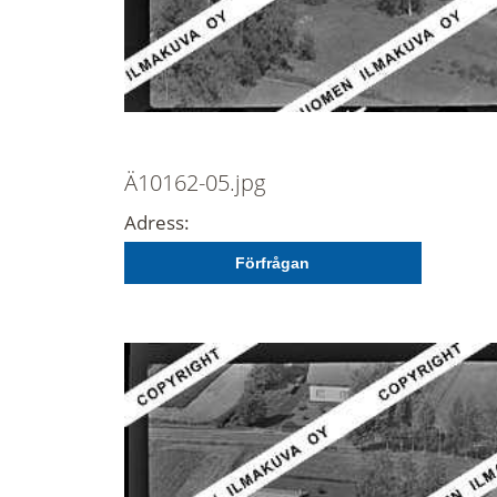
Ä10162-05.jpg
Adress:
Förfrågan