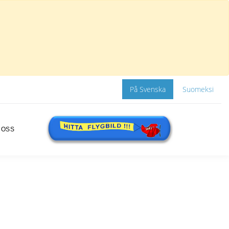
På Svenska
Suomeksi
 OSS