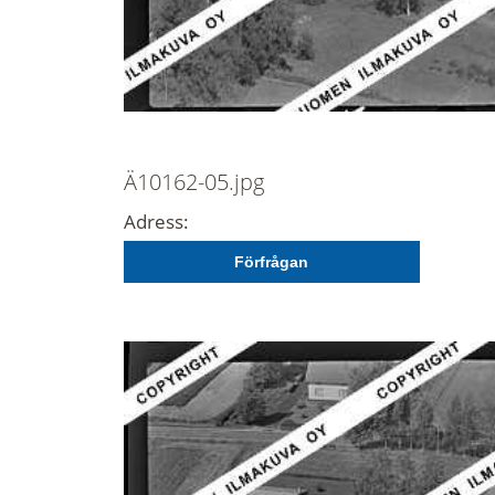
Ä10162-05.jpg
Adress:
Förfrågan