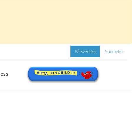
På Svenska
Suomeksi
 OSS