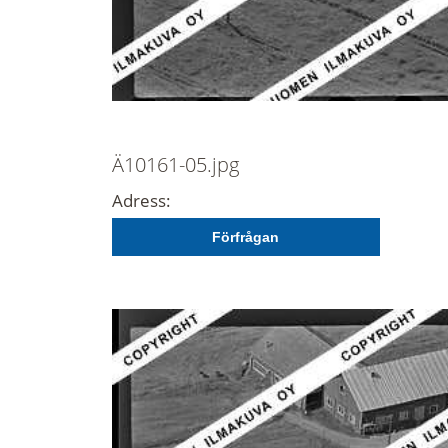
Ä10161-05.jpg
Adress:
Förfrågan