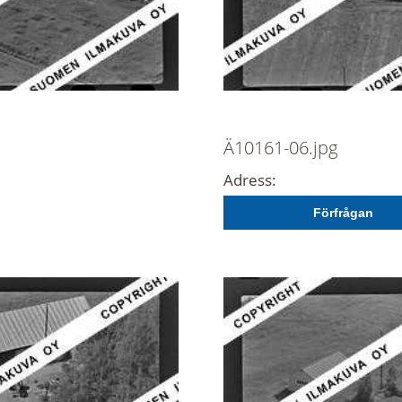
Ä10161-06.jpg
Adress:
Förfrågan