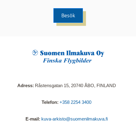
Besök
När du klickar på en serie så öppnas en ny flik.
Här visas en karta över bilder med kända
adresser i serien. Nedanför kartan hittar du alla
bilder som ingår i serien.
Adress
Råstensgatan 15, 20740 ÅBO, FINLAND
Telefon
+358 2254 3400
E-mail
kuva-arkisto@suomenilmakuva.fi