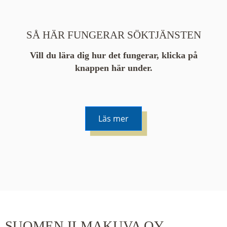
SÅ HÄR FUNGERAR SÖKTJÄNSTEN
Vill du lära dig hur det fungerar, klicka på
knappen här under.
Läs mer
De runda färgade klustren du ser på kartan visar
hur många serier det finns i området. Klickar du
på ett kluster kommer du närmare för varje
klick. Du kan också zooma in och ut genom att
SUOMEN ILMAKUVA OY