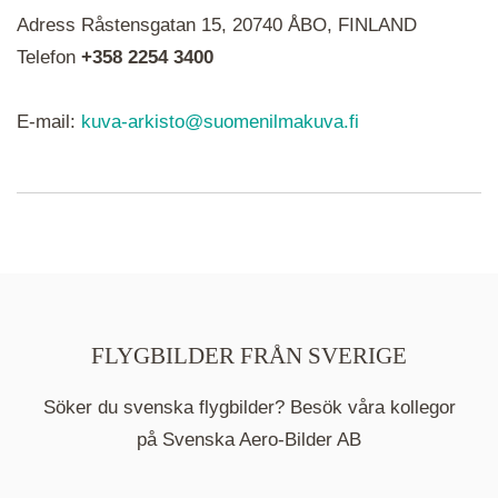
Adress Råstensgatan 15, 20740 ÅBO, FINLAND
ikoner är det en serie i varje. Utplacerade bilder
syns som nålar istället.
Telefon
+358 2254 3400
E-mail:
kuva-arkisto@suomenilmakuva.fi
FLYGBILDER FRÅN SVERIGE
Söker du svenska flygbilder? Besök våra kollegor
på Svenska Aero-Bilder AB