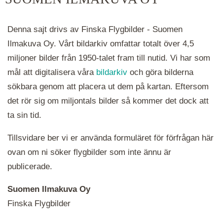
hålla ned ctrl-tangenten och scrolla.
Denna sajt drivs av Finska Flygbilder - Suomen
Ilmakuva Oy. Vårt bildarkiv omfattar totalt över 4,5
miljoner bilder från 1950-talet fram till nutid. Vi har som
mål att digitalisera våra
bildarkiv
och göra bilderna
sökbara genom att placera ut dem på kartan. Eftersom
det rör sig om miljontals bilder så kommer det dock att
ta sin tid.
Tillsvidare ber vi er använda formuläret för förfrågan här
ovan om ni söker flygbilder som inte ännu är
publicerade.
Suomen Ilmakuva Oy
Finska Flygbilder
När du ser röda, gröna, blåa, gula eller lila mapp-