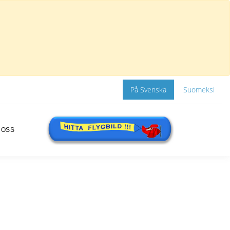
På Svenska
Suomeksi
 OSS