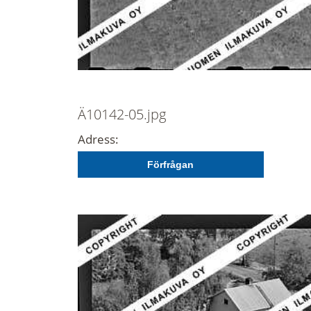
Ä10142-05.jpg
Adress:
Förfrågan