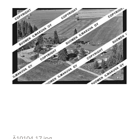
Ä10104-17.jpg