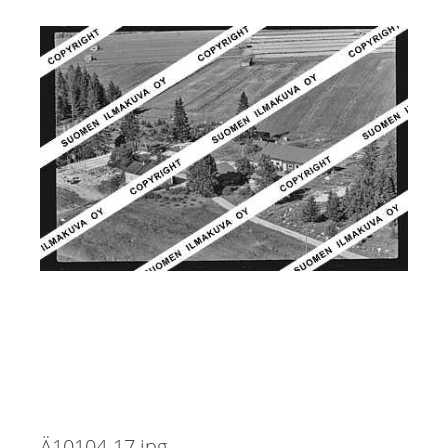
Ä10104-17.jpg