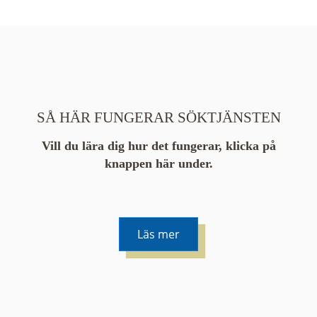
SÅ HÄR FUNGERAR SÖKTJÄNSTEN
Vill du lära dig hur det fungerar, klicka på
knappen här under.
Läs mer
De runda färgade klustren du ser på kartan visar