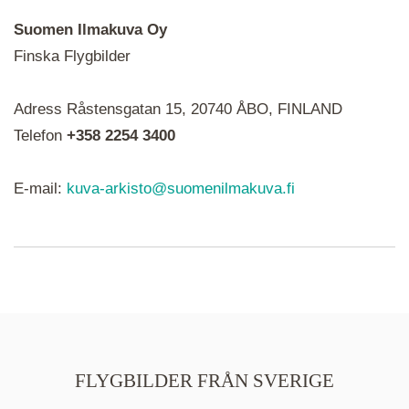
Suomen Ilmakuva Oy
Finska Flygbilder
När du ser röda, gröna, blåa, gula eller lila mapp-
Adress Råstensgatan 15, 20740 ÅBO, FINLAND
ikoner är det en serie i varje. Utplacerade bilder
syns som nålar istället.
Telefon
+358 2254 3400
E-mail:
kuva-arkisto@suomenilmakuva.fi
FLYGBILDER FRÅN SVERIGE