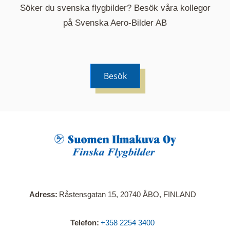
Söker du svenska flygbilder? Besök våra kollegor
på Svenska Aero-Bilder AB
Besök
När du klickar på en serie så öppnas en ny flik.
Här visas en karta över bilder med kända
adresser i serien. Nedanför kartan hittar du alla
bilder som ingår i serien.
Adress
Råstensgatan 15, 20740 ÅBO, FINLAND
Telefon
+358 2254 3400