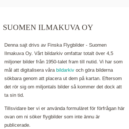
hur många serier det finns i området. Klickar du
på ett kluster kommer du närmare för varje
klick. Du kan också zooma in och ut genom att
SUOMEN ILMAKUVA OY
hålla ned ctrl-tangenten och scrolla.
Denna sajt drivs av Finska Flygbilder - Suomen
Ilmakuva Oy. Vårt bildarkiv omfattar totalt över 4,5
miljoner bilder från 1950-talet fram till nutid. Vi har som
mål att digitalisera våra
bildarkiv
och göra bilderna
sökbara genom att placera ut dem på kartan. Eftersom
det rör sig om miljontals bilder så kommer det dock att
ta sin tid.
Tillsvidare ber vi er använda formuläret för förfrågan här
ovan om ni söker flygbilder som inte ännu är
publicerade.