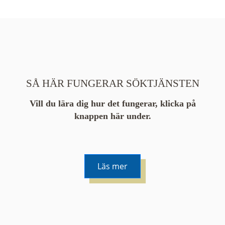
SÅ HÄR FUNGERAR SÖKTJÄNSTEN
Vill du lära dig hur det fungerar, klicka på
knappen här under.
Läs mer
De runda färgade klustren du ser på kartan visar