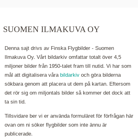
hur många serier det finns i området. Klickar du
på ett kluster kommer du närmare för varje
klick. Du kan också zooma in och ut genom att
SUOMEN ILMAKUVA OY
hålla ned ctrl-tangenten och scrolla.
Denna sajt drivs av Finska Flygbilder - Suomen
Ilmakuva Oy. Vårt bildarkiv omfattar totalt över 4,5
miljoner bilder från 1950-talet fram till nutid. Vi har som
mål att digitalisera våra
bildarkiv
och göra bilderna
sökbara genom att placera ut dem på kartan. Eftersom
det rör sig om miljontals bilder så kommer det dock att
ta sin tid.
Tillsvidare ber vi er använda formuläret för förfrågan här
ovan om ni söker flygbilder som inte ännu är
publicerade.