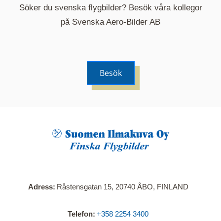
Söker du svenska flygbilder? Besök våra kollegor
på Svenska Aero-Bilder AB
Besök
När du klickar på en serie så öppnas en ny flik.
Här visas en karta över bilder med kända
adresser i serien. Nedanför kartan hittar du alla
bilder som ingår i serien.
Adress
Råstensgatan 15, 20740 ÅBO, FINLAND
Telefon
+358 2254 3400