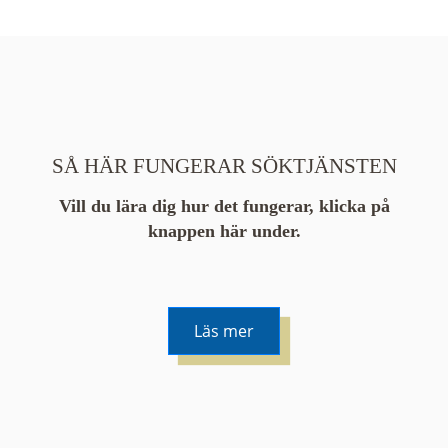
SÅ HÄR FUNGERAR SÖKTJÄNSTEN
Vill du lära dig hur det fungerar, klicka på
knappen här under.
Läs mer
De runda färgade klustren du ser på kartan visar