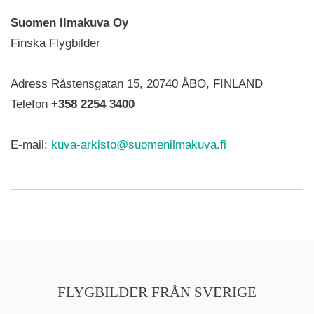
Suomen Ilmakuva Oy
Finska Flygbilder
När du ser röda, gröna, blåa, gula eller lila mapp-
Adress Råstensgatan 15, 20740 ÅBO, FINLAND
ikoner är det en serie i varje. Utplacerade bilder
syns som nålar istället.
Telefon
+358 2254 3400
E-mail:
kuva-arkisto@suomenilmakuva.fi
FLYGBILDER FRÅN SVERIGE