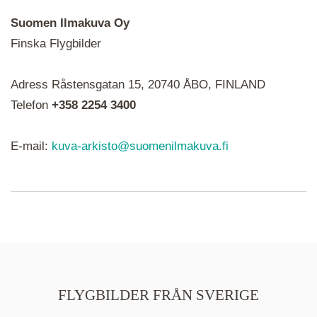
Suomen Ilmakuva Oy
Finska Flygbilder
När du ser röda, gröna, blåa, gula eller lila mapp-
Adress Råstensgatan 15, 20740 ÅBO, FINLAND
ikoner är det en serie i varje. Utplacerade bilder
syns som nålar istället.
Telefon
+358 2254 3400
E-mail:
kuva-arkisto@suomenilmakuva.fi
FLYGBILDER FRÅN SVERIGE