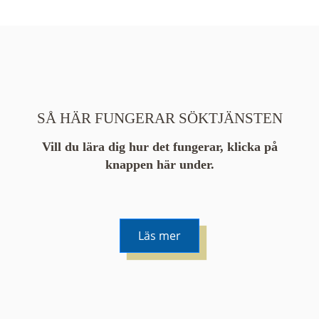
SÅ HÄR FUNGERAR SÖKTJÄNSTEN
Vill du lära dig hur det fungerar, klicka på
knappen här under.
Läs mer
De runda färgade klustren du ser på kartan visar