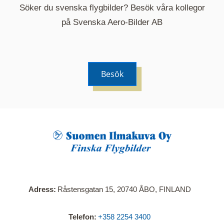
Söker du svenska flygbilder? Besök våra kollegor
på Svenska Aero-Bilder AB
Besök
När du klickar på en serie så öppnas en ny flik.
Här visas en karta över bilder med kända
adresser i serien. Nedanför kartan hittar du alla
bilder som ingår i serien.
Adress
Råstensgatan 15, 20740 ÅBO, FINLAND
Telefon
+358 2254 3400