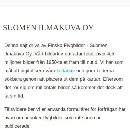
hur många serier det finns i området. Klickar du
på ett kluster kommer du närmare för varje
klick. Du kan också zooma in och ut genom att
SUOMEN ILMAKUVA OY
hålla ned ctrl-tangenten och scrolla.
Denna sajt drivs av Finska Flygbilder - Suomen
Ilmakuva Oy. Vårt bildarkiv omfattar totalt över 4,5
miljoner bilder från 1950-talet fram till nutid. Vi har som
mål att digitalisera våra
bildarkiv
och göra bilderna
sökbara genom att placera ut dem på kartan. Eftersom
det rör sig om miljontals bilder så kommer det dock att
ta sin tid.
Tillsvidare ber vi er använda formuläret för förfrågan här
ovan om ni söker flygbilder som inte ännu är
publicerade.