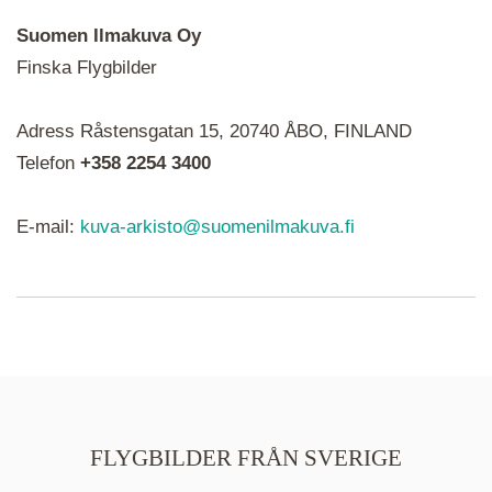
Suomen Ilmakuva Oy
Finska Flygbilder
När du ser röda, gröna, blåa, gula eller lila mapp-
Adress Råstensgatan 15, 20740 ÅBO, FINLAND
ikoner är det en serie i varje. Utplacerade bilder
syns som nålar istället.
Telefon
+358 2254 3400
E-mail:
kuva-arkisto@suomenilmakuva.fi
FLYGBILDER FRÅN SVERIGE