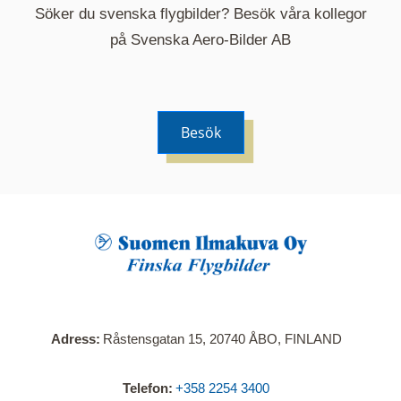
Söker du svenska flygbilder? Besök våra kollegor
på Svenska Aero-Bilder AB
Besök
När du klickar på en serie så öppnas en ny flik.
Här visas en karta över bilder med kända
adresser i serien. Nedanför kartan hittar du alla
bilder som ingår i serien.
Adress
Råstensgatan 15, 20740 ÅBO, FINLAND
Telefon
+358 2254 3400