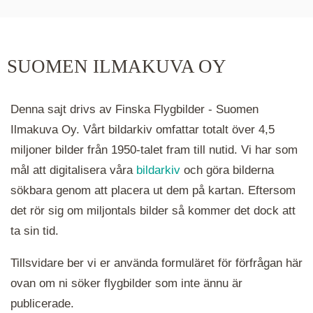
hur många serier det finns i området. Klickar du
på ett kluster kommer du närmare för varje
klick. Du kan också zooma in och ut genom att
SUOMEN ILMAKUVA OY
hålla ned ctrl-tangenten och scrolla.
Denna sajt drivs av Finska Flygbilder - Suomen
Ilmakuva Oy. Vårt bildarkiv omfattar totalt över 4,5
miljoner bilder från 1950-talet fram till nutid. Vi har som
mål att digitalisera våra
bildarkiv
och göra bilderna
sökbara genom att placera ut dem på kartan. Eftersom
det rör sig om miljontals bilder så kommer det dock att
ta sin tid.
Tillsvidare ber vi er använda formuläret för förfrågan här
ovan om ni söker flygbilder som inte ännu är
publicerade.