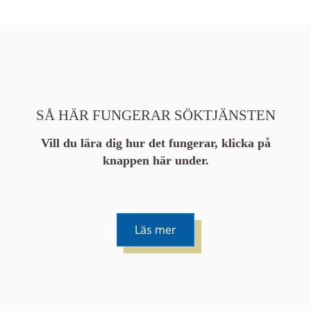
SÅ HÄR FUNGERAR SÖKTJÄNSTEN
Vill du lära dig hur det fungerar, klicka på
knappen här under.
Läs mer
De runda färgade klustren du ser på kartan visar