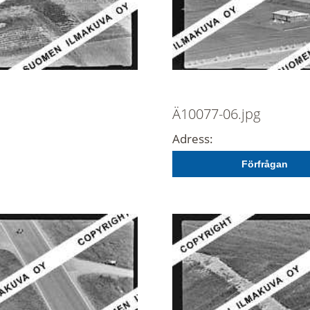
Ä10077-06.jpg
Adress:
Förfrågan