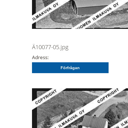
Ä10077-05.jpg
Adress:
Förfrågan