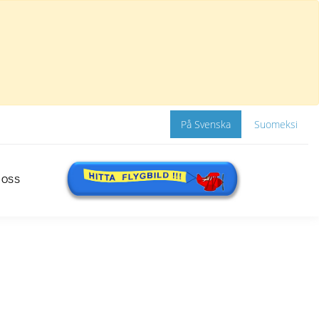
På Svenska
Suomeksi
 OSS