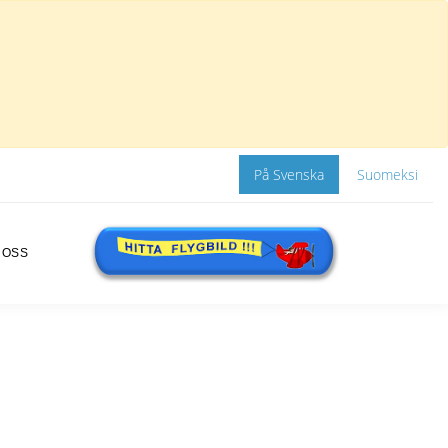
På Svenska
Suomeksi
 OSS