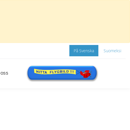
På Svenska
Suomeksi
 OSS