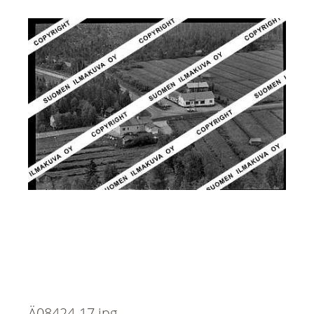
Ä08424-17.jpg