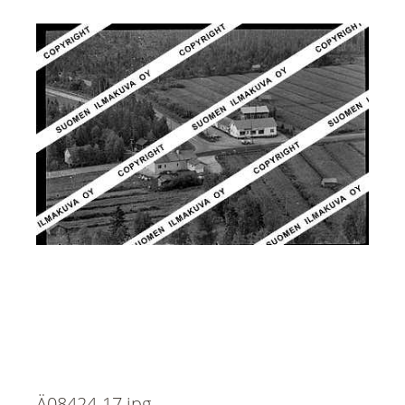
Ä08424-17.jpg