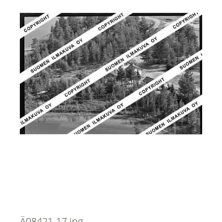
Ä08421-17.jpg