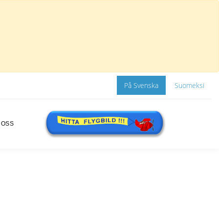
På Svenska
Suomeksi
 OSS